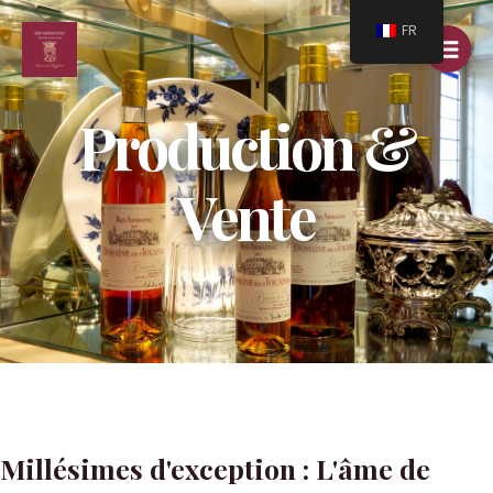
Aller
Main
FR
au
Menu
contenu
Production &
Vente
Millésimes d'exception : L'âme de